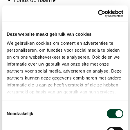
Fonds op naam
Fondsen
Bedrijven
Actueel
Deze website maakt gebruik van cookies
Blijf op de hoogte van het laatste nieuws, verhalen,
We gebruiken cookies om content en advertenties te
publicaties en ontwikkelingen rondom Kansfonds
personaliseren, om functies voor social media te bieden
en onze missie.
en om ons websiteverkeer te analyseren. Ook delen we
informatie over uw gebruik van onze site met onze
Nieuwsberichten
partners voor social media, adverteren en analyse. Deze
Nieuws
partners kunnen deze gegevens combineren met andere
Verhalen
informatie die u aan ze heeft verstrekt of die ze hebben
Beeldbanken
verzameld op basis van uw gebruik van hun services.
Foto's bestaanszekerheid
Foto's dak- en thuisloosheid
Toestemmingsselectie
Agenda
Noodzakelijk
Agenda