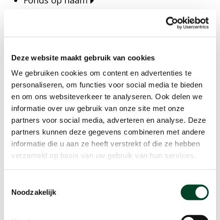
Fonds op naam
Fondsen
Bedrijven
Actueel
Deze website maakt gebruik van cookies
Blijf op de hoogte van het laatste nieuws, verhalen,
We gebruiken cookies om content en advertenties te
publicaties en ontwikkelingen rondom Kansfonds
personaliseren, om functies voor social media te bieden
en onze missie.
en om ons websiteverkeer te analyseren. Ook delen we
informatie over uw gebruik van onze site met onze
Nieuwsberichten
partners voor social media, adverteren en analyse. Deze
Nieuws
partners kunnen deze gegevens combineren met andere
Verhalen
informatie die u aan ze heeft verstrekt of die ze hebben
Beeldbanken
verzameld op basis van uw gebruik van hun services.
Foto's bestaanszekerheid
Foto's dak- en thuisloosheid
Toestemmingsselectie
Agenda
Noodzakelijk
Agenda