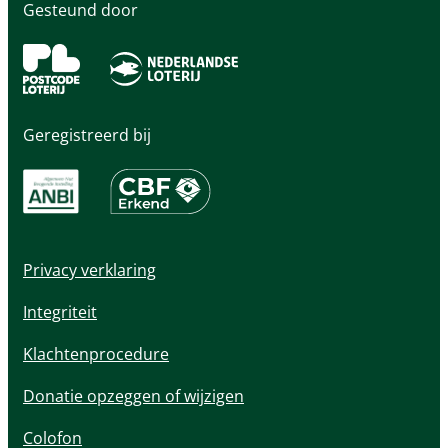
LinkedIn
Facebook
Youtube
Gesteund door
pagina
pagina
pagina
Geregistreerd bij
Privacy verklaring
Integriteit
Klachtenprocedure
Donatie opzeggen of wijzigen
Colofon