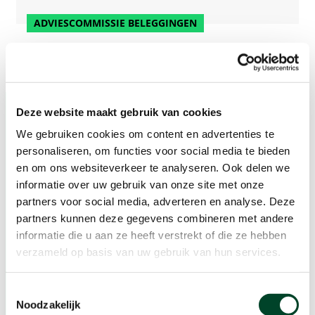
ADVIESCOMMISSIE BELEGGINGEN
Deze website maakt gebruik van cookies
We gebruiken cookies om content en advertenties te
personaliseren, om functies voor social media te bieden
Schrijf je in voor de nieuwsbrief
en om ons websiteverkeer te analyseren. Ook delen we
informatie over uw gebruik van onze site met onze
Meer dan 1 miljoen mensen in Nederland
partners voor social media, adverteren en analyse. Deze
hebben geen thuis. Dat kunnen we toch niet
partners kunnen deze gegevens combineren met andere
laten gebeuren? Sluit je aan bij onze missie en
informatie die u aan ze heeft verstrekt of die ze hebben
help ons thuisgeven. Jouw betrokkenheid telt!
verzameld op basis van uw gebruik van hun services.
Blijf op de hoogte!
Toestemmingsselectie
Noodzakelijk