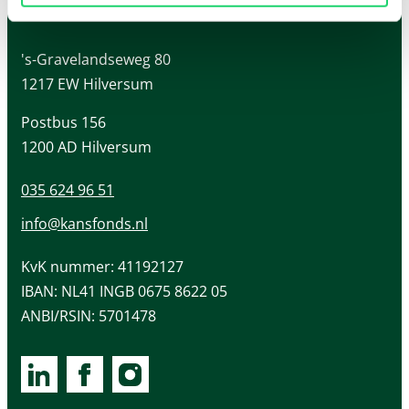
Kansfonds
Gegevens
's-Gravelandseweg 80
van
1217 EW Hilversum
Kansfonds
Postbus 156
1200 AD Hilversum
035 624 96 51
info@kansfonds.nl
KvK nummer: 41192127
IBAN: NL41 INGB 0675 8622 05
ANBI/RSIN: 5701478
Bekijk
Bekijk
Bekijk
onze
onze
onze