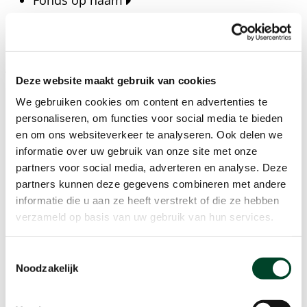
Fonds op naam
Fondsen
Bedrijven
Actueel
Deze website maakt gebruik van cookies
Blijf op de hoogte van het laatste nieuws, verhalen,
We gebruiken cookies om content en advertenties te
publicaties en ontwikkelingen rondom Kansfonds
personaliseren, om functies voor social media te bieden
en onze missie.
en om ons websiteverkeer te analyseren. Ook delen we
informatie over uw gebruik van onze site met onze
Nieuwsberichten
partners voor social media, adverteren en analyse. Deze
Nieuws
partners kunnen deze gegevens combineren met andere
Verhalen
informatie die u aan ze heeft verstrekt of die ze hebben
Beeldbanken
verzameld op basis van uw gebruik van hun services.
Foto's bestaanszekerheid
Foto's dak- en thuisloosheid
Toestemmingsselectie
Agenda
Noodzakelijk
Agenda