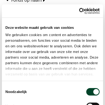
Fonds op naam
Fondsen
Bedrijven
Actueel
Deze website maakt gebruik van cookies
Blijf op de hoogte van het laatste nieuws, verhalen,
We gebruiken cookies om content en advertenties te
publicaties en ontwikkelingen rondom Kansfonds
personaliseren, om functies voor social media te bieden
en onze missie.
en om ons websiteverkeer te analyseren. Ook delen we
informatie over uw gebruik van onze site met onze
Nieuwsberichten
partners voor social media, adverteren en analyse. Deze
Nieuws
partners kunnen deze gegevens combineren met andere
Verhalen
informatie die u aan ze heeft verstrekt of die ze hebben
Beeldbanken
verzameld op basis van uw gebruik van hun services.
Foto's bestaanszekerheid
Foto's dak- en thuisloosheid
Toestemmingsselectie
Agenda
Noodzakelijk
Agenda