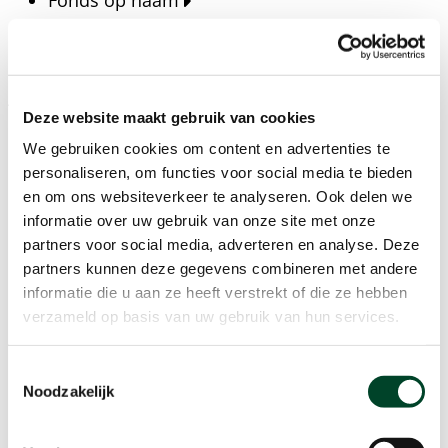
Fondsen
Bedrijven
Actueel
Deze website maakt gebruik van cookies
Blijf op de hoogte van het laatste nieuws, verhalen,
We gebruiken cookies om content en advertenties te
publicaties en ontwikkelingen rondom Kansfonds
personaliseren, om functies voor social media te bieden
en onze missie.
en om ons websiteverkeer te analyseren. Ook delen we
informatie over uw gebruik van onze site met onze
Nieuwsberichten
partners voor social media, adverteren en analyse. Deze
Nieuws
partners kunnen deze gegevens combineren met andere
Verhalen
informatie die u aan ze heeft verstrekt of die ze hebben
Beeldbanken
verzameld op basis van uw gebruik van hun services.
Foto's bestaanszekerheid
Foto's dak- en thuisloosheid
Toestemmingsselectie
Agenda
Noodzakelijk
Agenda