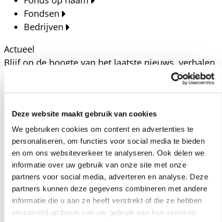
Fonds op naam
Fondsen
Bedrijven
Actueel
Blijf op de hoogte van het laatste nieuws, verhalen,
publicaties en ontwikkelingen rondom Kansfonds
en onze missie.
Nieuwsberichten
Deze website maakt gebruik van cookies
Nieuws
We gebruiken cookies om content en advertenties te
Verhalen
personaliseren, om functies voor social media te bieden
Beeldbanken
en om ons websiteverkeer te analyseren. Ook delen we
Foto's bestaanszekerheid
informatie over uw gebruik van onze site met onze
partners voor social media, adverteren en analyse. Deze
Foto's dak- en thuisloosheid
partners kunnen deze gegevens combineren met andere
Agenda
informatie die u aan ze heeft verstrekt of die ze hebben
Agenda
verzameld op basis van uw gebruik van hun services.