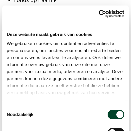
Fonds op naam
Fondsen
Bedrijven
Actueel
Deze website maakt gebruik van cookies
Blijf op de hoogte van het laatste nieuws, verhalen,
We gebruiken cookies om content en advertenties te
publicaties en ontwikkelingen rondom Kansfonds
personaliseren, om functies voor social media te bieden
en onze missie.
en om ons websiteverkeer te analyseren. Ook delen we
informatie over uw gebruik van onze site met onze
Nieuwsberichten
partners voor social media, adverteren en analyse. Deze
Nieuws
partners kunnen deze gegevens combineren met andere
Verhalen
informatie die u aan ze heeft verstrekt of die ze hebben
Beeldbanken
verzameld op basis van uw gebruik van hun services.
Foto's bestaanszekerheid
Foto's dak- en thuisloosheid
Toestemmingsselectie
Agenda
Noodzakelijk
Agenda