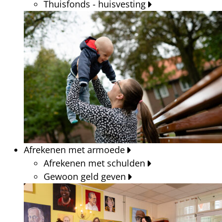
Thuisfonds - huisvesting
Afrekenen met armoede
Afrekenen met schulden
Gewoon geld geven