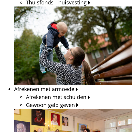
Thuisfonds - huisvesting
Afrekenen met armoede
Afrekenen met schulden
Gewoon geld geven