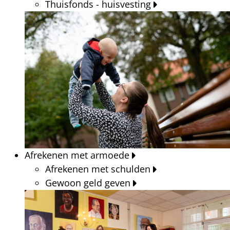
Thuisfonds - huisvesting
Afrekenen met armoede
Afrekenen met schulden
Gewoon geld geven