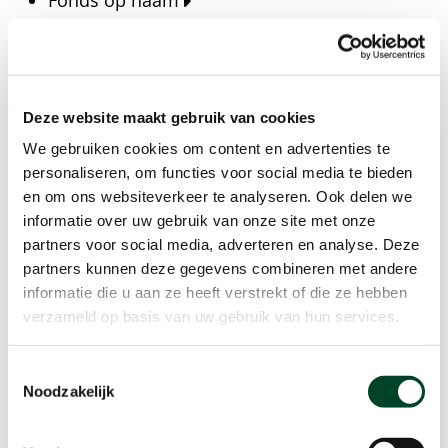
Fonds op naam
Fondsen
Bedrijven
Actueel
Deze website maakt gebruik van cookies
Blijf op de hoogte van het laatste nieuws, verhalen,
We gebruiken cookies om content en advertenties te
publicaties en ontwikkelingen rondom Kansfonds
personaliseren, om functies voor social media te bieden
en onze missie.
en om ons websiteverkeer te analyseren. Ook delen we
informatie over uw gebruik van onze site met onze
Nieuwsberichten
partners voor social media, adverteren en analyse. Deze
Nieuws
partners kunnen deze gegevens combineren met andere
Verhalen
informatie die u aan ze heeft verstrekt of die ze hebben
Beeldbanken
verzameld op basis van uw gebruik van hun services.
Foto's bestaanszekerheid
Foto's dak- en thuisloosheid
Toestemmingsselectie
Agenda
Noodzakelijk
Agenda