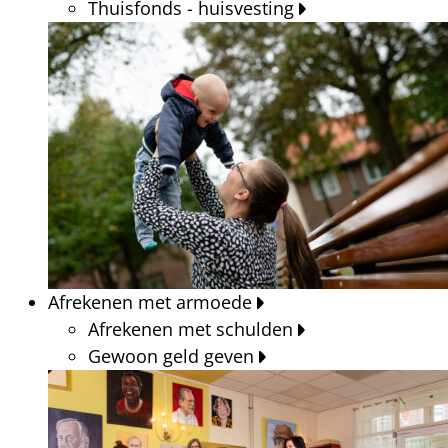
Thuisfonds - huisvesting
Afrekenen met armoede
Afrekenen met schulden
Gewoon geld geven