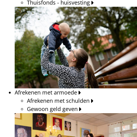
Thuisfonds - huisvesting
Afrekenen met armoede
Afrekenen met schulden
Gewoon geld geven