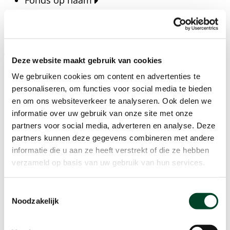
Fonds op naam
Fondsen
Bedrijven
Actueel
Deze website maakt gebruik van cookies
Blijf op de hoogte van het laatste nieuws, verhalen,
We gebruiken cookies om content en advertenties te
publicaties en ontwikkelingen rondom Kansfonds
personaliseren, om functies voor social media te bieden
en onze missie.
en om ons websiteverkeer te analyseren. Ook delen we
informatie over uw gebruik van onze site met onze
Nieuwsberichten
partners voor social media, adverteren en analyse. Deze
Nieuws
partners kunnen deze gegevens combineren met andere
Verhalen
informatie die u aan ze heeft verstrekt of die ze hebben
Beeldbanken
verzameld op basis van uw gebruik van hun services.
Foto's bestaanszekerheid
Foto's dak- en thuisloosheid
Toestemmingsselectie
Agenda
Noodzakelijk
Agenda