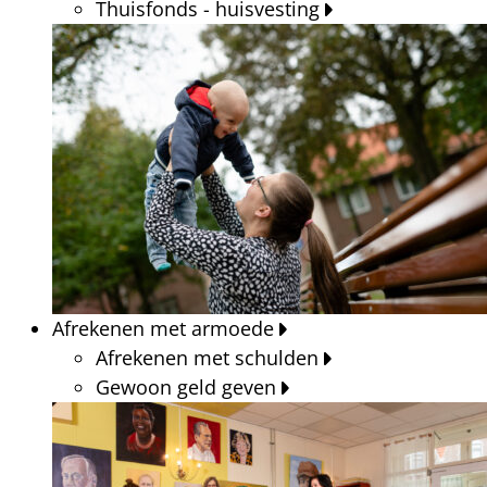
Thuisfonds - huisvesting
Afrekenen met armoede
Afrekenen met schulden
Gewoon geld geven