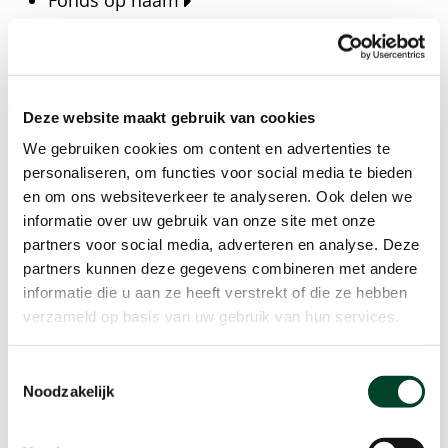
Fonds op naam
Fondsen
Bedrijven
Actueel
Deze website maakt gebruik van cookies
Blijf op de hoogte van het laatste nieuws, verhalen,
We gebruiken cookies om content en advertenties te
publicaties en ontwikkelingen rondom Kansfonds
personaliseren, om functies voor social media te bieden
en onze missie.
en om ons websiteverkeer te analyseren. Ook delen we
informatie over uw gebruik van onze site met onze
Nieuwsberichten
partners voor social media, adverteren en analyse. Deze
Nieuws
partners kunnen deze gegevens combineren met andere
Verhalen
informatie die u aan ze heeft verstrekt of die ze hebben
Beeldbanken
verzameld op basis van uw gebruik van hun services.
Foto's bestaanszekerheid
Foto's dak- en thuisloosheid
Toestemmingsselectie
Agenda
Noodzakelijk
Agenda