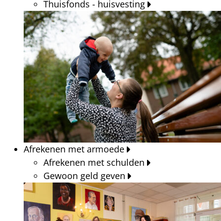
Thuisfonds - huisvesting
Afrekenen met armoede
Afrekenen met schulden
Gewoon geld geven