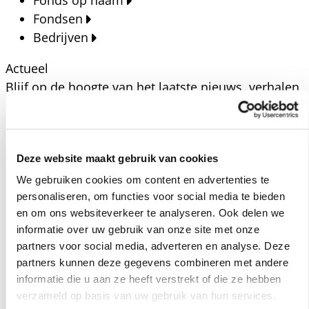
Fonds op naam
Fondsen
Bedrijven
Actueel
Blijf op de hoogte van het laatste nieuws, verhalen,
publicaties en ontwikkelingen rondom Kansfonds
en onze missie.
Nieuwsberichten
Deze website maakt gebruik van cookies
Nieuws
We gebruiken cookies om content en advertenties te
Verhalen
personaliseren, om functies voor social media te bieden
Beeldbanken
en om ons websiteverkeer te analyseren. Ook delen we
Foto's bestaanszekerheid
informatie over uw gebruik van onze site met onze
partners voor social media, adverteren en analyse. Deze
Foto's dak- en thuisloosheid
partners kunnen deze gegevens combineren met andere
Agenda
informatie die u aan ze heeft verstrekt of die ze hebben
Agenda
verzameld op basis van uw gebruik van hun services.