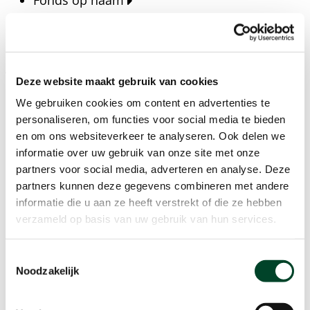
Fonds op naam
Fondsen
Bedrijven
Actueel
Deze website maakt gebruik van cookies
Blijf op de hoogte van het laatste nieuws, verhalen,
We gebruiken cookies om content en advertenties te
publicaties en ontwikkelingen rondom Kansfonds
personaliseren, om functies voor social media te bieden
en onze missie.
en om ons websiteverkeer te analyseren. Ook delen we
informatie over uw gebruik van onze site met onze
Nieuwsberichten
partners voor social media, adverteren en analyse. Deze
Nieuws
partners kunnen deze gegevens combineren met andere
Verhalen
informatie die u aan ze heeft verstrekt of die ze hebben
Beeldbanken
verzameld op basis van uw gebruik van hun services.
Foto's bestaanszekerheid
Foto's dak- en thuisloosheid
Toestemmingsselectie
Agenda
Noodzakelijk
Agenda