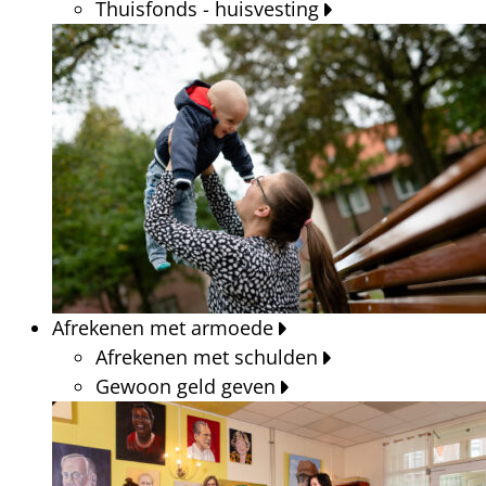
Thuisfonds - huisvesting
Afrekenen met armoede
Afrekenen met schulden
Gewoon geld geven