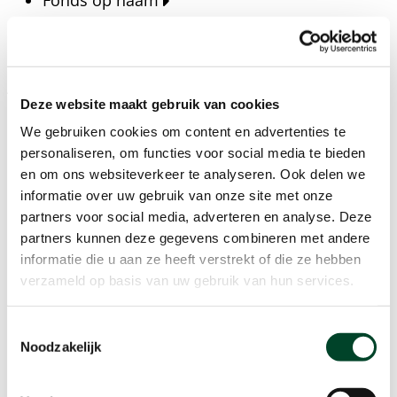
Fonds op naam
Fondsen
Bedrijven
Actueel
Deze website maakt gebruik van cookies
Blijf op de hoogte van het laatste nieuws, verhalen,
We gebruiken cookies om content en advertenties te
publicaties en ontwikkelingen rondom Kansfonds
personaliseren, om functies voor social media te bieden
en onze missie.
en om ons websiteverkeer te analyseren. Ook delen we
informatie over uw gebruik van onze site met onze
Nieuwsberichten
partners voor social media, adverteren en analyse. Deze
Nieuws
partners kunnen deze gegevens combineren met andere
Verhalen
informatie die u aan ze heeft verstrekt of die ze hebben
Beeldbanken
verzameld op basis van uw gebruik van hun services.
Foto's bestaanszekerheid
Foto's dak- en thuisloosheid
Toestemmingsselectie
Agenda
Noodzakelijk
Agenda