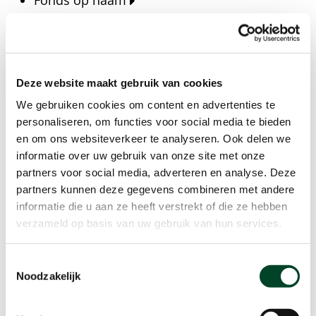
Fonds op naam
Fondsen
Bedrijven
Actueel
Deze website maakt gebruik van cookies
Blijf op de hoogte van het laatste nieuws, verhalen,
We gebruiken cookies om content en advertenties te
publicaties en ontwikkelingen rondom Kansfonds
personaliseren, om functies voor social media te bieden
en onze missie.
en om ons websiteverkeer te analyseren. Ook delen we
informatie over uw gebruik van onze site met onze
Nieuwsberichten
partners voor social media, adverteren en analyse. Deze
Nieuws
partners kunnen deze gegevens combineren met andere
Verhalen
informatie die u aan ze heeft verstrekt of die ze hebben
Beeldbanken
verzameld op basis van uw gebruik van hun services.
Foto's bestaanszekerheid
Foto's dak- en thuisloosheid
Toestemmingsselectie
Agenda
Noodzakelijk
Agenda