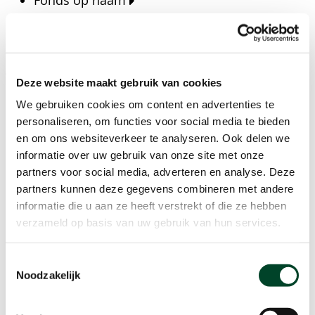
Fonds op naam
Fondsen
Bedrijven
Actueel
Deze website maakt gebruik van cookies
Blijf op de hoogte van het laatste nieuws, verhalen,
We gebruiken cookies om content en advertenties te
publicaties en ontwikkelingen rondom Kansfonds
personaliseren, om functies voor social media te bieden
en onze missie.
en om ons websiteverkeer te analyseren. Ook delen we
informatie over uw gebruik van onze site met onze
Nieuwsberichten
partners voor social media, adverteren en analyse. Deze
Nieuws
partners kunnen deze gegevens combineren met andere
Verhalen
informatie die u aan ze heeft verstrekt of die ze hebben
Beeldbanken
verzameld op basis van uw gebruik van hun services.
Foto's bestaanszekerheid
Foto's dak- en thuisloosheid
Toestemmingsselectie
Agenda
Noodzakelijk
Agenda