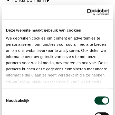
Fonds op naam
Fondsen
Bedrijven
Actueel
Deze website maakt gebruik van cookies
Blijf op de hoogte van het laatste nieuws, verhalen,
We gebruiken cookies om content en advertenties te
publicaties en ontwikkelingen rondom Kansfonds
personaliseren, om functies voor social media te bieden
en onze missie.
en om ons websiteverkeer te analyseren. Ook delen we
informatie over uw gebruik van onze site met onze
Nieuwsberichten
partners voor social media, adverteren en analyse. Deze
Nieuws
partners kunnen deze gegevens combineren met andere
Verhalen
informatie die u aan ze heeft verstrekt of die ze hebben
Beeldbanken
verzameld op basis van uw gebruik van hun services.
Foto's bestaanszekerheid
Foto's dak- en thuisloosheid
Toestemmingsselectie
Agenda
Noodzakelijk
Agenda