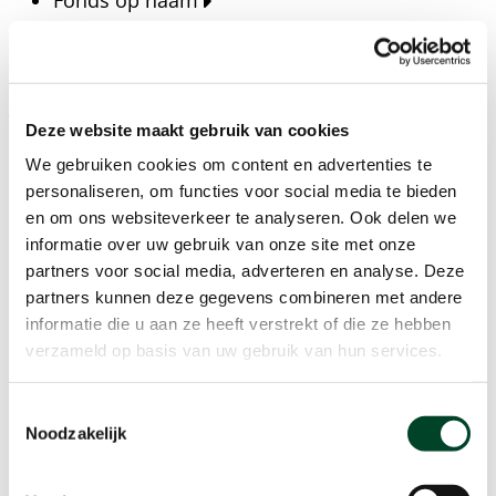
Fonds op naam
Fondsen
Bedrijven
Actueel
Deze website maakt gebruik van cookies
Blijf op de hoogte van het laatste nieuws, verhalen,
We gebruiken cookies om content en advertenties te
publicaties en ontwikkelingen rondom Kansfonds
personaliseren, om functies voor social media te bieden
en onze missie.
en om ons websiteverkeer te analyseren. Ook delen we
informatie over uw gebruik van onze site met onze
Nieuwsberichten
partners voor social media, adverteren en analyse. Deze
Nieuws
partners kunnen deze gegevens combineren met andere
Verhalen
informatie die u aan ze heeft verstrekt of die ze hebben
Beeldbanken
verzameld op basis van uw gebruik van hun services.
Foto's bestaanszekerheid
Foto's dak- en thuisloosheid
Toestemmingsselectie
Agenda
Noodzakelijk
Agenda