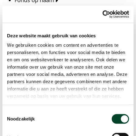
Fonds op naam
Fondsen
Bedrijven
Actueel
Deze website maakt gebruik van cookies
Blijf op de hoogte van het laatste nieuws, verhalen,
We gebruiken cookies om content en advertenties te
publicaties en ontwikkelingen rondom Kansfonds
personaliseren, om functies voor social media te bieden
en onze missie.
en om ons websiteverkeer te analyseren. Ook delen we
informatie over uw gebruik van onze site met onze
Nieuwsberichten
partners voor social media, adverteren en analyse. Deze
Nieuws
partners kunnen deze gegevens combineren met andere
Verhalen
informatie die u aan ze heeft verstrekt of die ze hebben
Beeldbanken
verzameld op basis van uw gebruik van hun services.
Foto's bestaanszekerheid
Foto's dak- en thuisloosheid
Toestemmingsselectie
Agenda
Noodzakelijk
Agenda