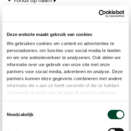
Fonds op naam
Fondsen
Bedrijven
Actueel
Deze website maakt gebruik van cookies
Blijf op de hoogte van het laatste nieuws, verhalen,
We gebruiken cookies om content en advertenties te
publicaties en ontwikkelingen rondom Kansfonds
personaliseren, om functies voor social media te bieden
en onze missie.
en om ons websiteverkeer te analyseren. Ook delen we
informatie over uw gebruik van onze site met onze
Nieuwsberichten
partners voor social media, adverteren en analyse. Deze
Nieuws
partners kunnen deze gegevens combineren met andere
Verhalen
informatie die u aan ze heeft verstrekt of die ze hebben
Beeldbanken
verzameld op basis van uw gebruik van hun services.
Foto's bestaanszekerheid
Foto's dak- en thuisloosheid
Toestemmingsselectie
Agenda
Noodzakelijk
Agenda