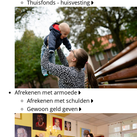
Thuisfonds - huisvesting
Afrekenen met armoede
Afrekenen met schulden
Gewoon geld geven