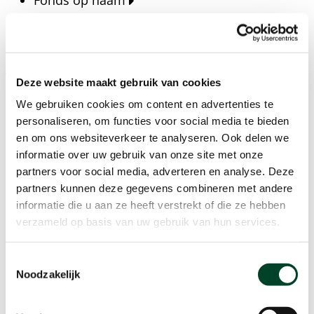
Fonds op naam
Fondsen
Bedrijven
Actueel
Deze website maakt gebruik van cookies
Blijf op de hoogte van het laatste nieuws, verhalen,
We gebruiken cookies om content en advertenties te
publicaties en ontwikkelingen rondom Kansfonds
personaliseren, om functies voor social media te bieden
en onze missie.
en om ons websiteverkeer te analyseren. Ook delen we
informatie over uw gebruik van onze site met onze
Nieuwsberichten
partners voor social media, adverteren en analyse. Deze
Nieuws
partners kunnen deze gegevens combineren met andere
Verhalen
informatie die u aan ze heeft verstrekt of die ze hebben
Beeldbanken
verzameld op basis van uw gebruik van hun services.
Foto's bestaanszekerheid
Foto's dak- en thuisloosheid
Toestemmingsselectie
Agenda
Noodzakelijk
Agenda