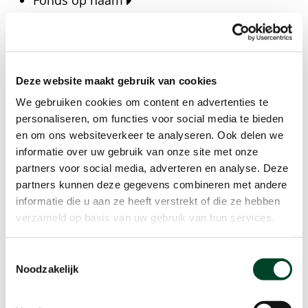
Fonds op naam
Fondsen
Bedrijven
Actueel
Deze website maakt gebruik van cookies
Blijf op de hoogte van het laatste nieuws, verhalen,
We gebruiken cookies om content en advertenties te
publicaties en ontwikkelingen rondom Kansfonds
personaliseren, om functies voor social media te bieden
en onze missie.
en om ons websiteverkeer te analyseren. Ook delen we
informatie over uw gebruik van onze site met onze
Nieuwsberichten
partners voor social media, adverteren en analyse. Deze
Nieuws
partners kunnen deze gegevens combineren met andere
Verhalen
informatie die u aan ze heeft verstrekt of die ze hebben
Beeldbanken
verzameld op basis van uw gebruik van hun services.
Foto's bestaanszekerheid
Foto's dak- en thuisloosheid
Toestemmingsselectie
Agenda
Noodzakelijk
Agenda