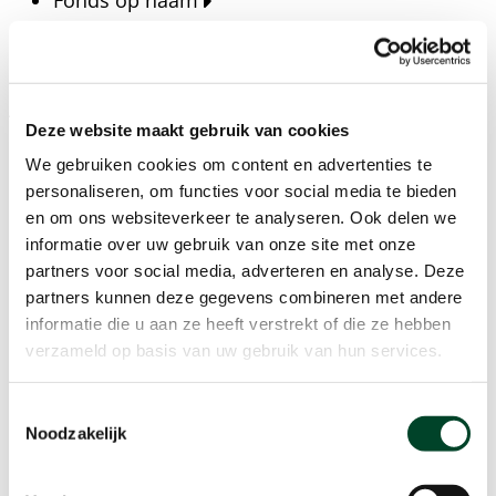
Fonds op naam
Fondsen
Bedrijven
Actueel
Deze website maakt gebruik van cookies
Blijf op de hoogte van het laatste nieuws, verhalen,
We gebruiken cookies om content en advertenties te
publicaties en ontwikkelingen rondom Kansfonds
personaliseren, om functies voor social media te bieden
en onze missie.
en om ons websiteverkeer te analyseren. Ook delen we
informatie over uw gebruik van onze site met onze
Nieuwsberichten
partners voor social media, adverteren en analyse. Deze
Nieuws
partners kunnen deze gegevens combineren met andere
Verhalen
informatie die u aan ze heeft verstrekt of die ze hebben
Beeldbanken
verzameld op basis van uw gebruik van hun services.
Foto's bestaanszekerheid
Foto's dak- en thuisloosheid
Toestemmingsselectie
Agenda
Noodzakelijk
Agenda