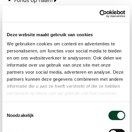
Fonds op naam
Fondsen
Bedrijven
Actueel
Deze website maakt gebruik van cookies
Blijf op de hoogte van het laatste nieuws, verhalen,
We gebruiken cookies om content en advertenties te
publicaties en ontwikkelingen rondom Kansfonds
personaliseren, om functies voor social media te bieden
en onze missie.
en om ons websiteverkeer te analyseren. Ook delen we
informatie over uw gebruik van onze site met onze
Nieuwsberichten
partners voor social media, adverteren en analyse. Deze
Nieuws
partners kunnen deze gegevens combineren met andere
Verhalen
informatie die u aan ze heeft verstrekt of die ze hebben
Beeldbanken
verzameld op basis van uw gebruik van hun services.
Foto's bestaanszekerheid
Foto's dak- en thuisloosheid
Toestemmingsselectie
Agenda
Noodzakelijk
Agenda