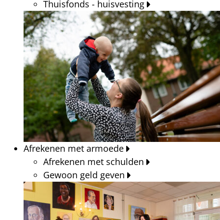
Thuisfonds - huisvesting
Afrekenen met armoede
Afrekenen met schulden
Gewoon geld geven