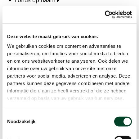
Fonds op naam
Fondsen
Bedrijven
Actueel
Deze website maakt gebruik van cookies
Blijf op de hoogte van het laatste nieuws, verhalen,
We gebruiken cookies om content en advertenties te
publicaties en ontwikkelingen rondom Kansfonds
personaliseren, om functies voor social media te bieden
en onze missie.
en om ons websiteverkeer te analyseren. Ook delen we
informatie over uw gebruik van onze site met onze
Nieuwsberichten
partners voor social media, adverteren en analyse. Deze
Nieuws
partners kunnen deze gegevens combineren met andere
Verhalen
informatie die u aan ze heeft verstrekt of die ze hebben
Beeldbanken
verzameld op basis van uw gebruik van hun services.
Foto's bestaanszekerheid
Foto's dak- en thuisloosheid
Toestemmingsselectie
Agenda
Noodzakelijk
Agenda