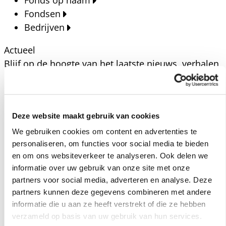
Fonds op naam
Fondsen
Bedrijven
Actueel
Blijf op de hoogte van het laatste nieuws, verhalen,
publicaties en ontwikkelingen rondom Kansfonds
en onze missie.
Nieuwsberichten
Deze website maakt gebruik van cookies
Nieuws
We gebruiken cookies om content en advertenties te
Verhalen
personaliseren, om functies voor social media te bieden
Beeldbanken
en om ons websiteverkeer te analyseren. Ook delen we
Foto's bestaanszekerheid
informatie over uw gebruik van onze site met onze
partners voor social media, adverteren en analyse. Deze
Foto's dak- en thuisloosheid
partners kunnen deze gegevens combineren met andere
Agenda
informatie die u aan ze heeft verstrekt of die ze hebben
Agenda
verzameld op basis van uw gebruik van hun services.