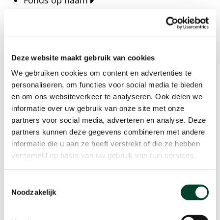
Fonds op naam
Fondsen
Bedrijven
Actueel
Deze website maakt gebruik van cookies
Blijf op de hoogte van het laatste nieuws, verhalen,
We gebruiken cookies om content en advertenties te
publicaties en ontwikkelingen rondom Kansfonds
personaliseren, om functies voor social media te bieden
en onze missie.
en om ons websiteverkeer te analyseren. Ook delen we
informatie over uw gebruik van onze site met onze
Nieuwsberichten
partners voor social media, adverteren en analyse. Deze
Nieuws
partners kunnen deze gegevens combineren met andere
Verhalen
informatie die u aan ze heeft verstrekt of die ze hebben
Beeldbanken
verzameld op basis van uw gebruik van hun services.
Foto's bestaanszekerheid
Foto's dak- en thuisloosheid
Toestemmingsselectie
Agenda
Noodzakelijk
Agenda