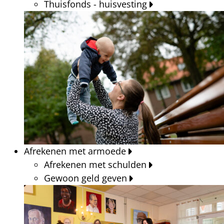
Thuisfonds - huisvesting
Afrekenen met armoede
Afrekenen met schulden
Gewoon geld geven