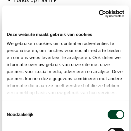
Fonds op naam
Fondsen
Bedrijven
Actueel
Deze website maakt gebruik van cookies
Blijf op de hoogte van het laatste nieuws, verhalen,
We gebruiken cookies om content en advertenties te
publicaties en ontwikkelingen rondom Kansfonds
personaliseren, om functies voor social media te bieden
en onze missie.
en om ons websiteverkeer te analyseren. Ook delen we
informatie over uw gebruik van onze site met onze
Nieuwsberichten
partners voor social media, adverteren en analyse. Deze
Nieuws
partners kunnen deze gegevens combineren met andere
Verhalen
informatie die u aan ze heeft verstrekt of die ze hebben
Beeldbanken
verzameld op basis van uw gebruik van hun services.
Foto's bestaanszekerheid
Foto's dak- en thuisloosheid
Toestemmingsselectie
Agenda
Noodzakelijk
Agenda