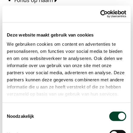
Fonds op naam
Fondsen
Bedrijven
Actueel
Deze website maakt gebruik van cookies
Blijf op de hoogte van het laatste nieuws, verhalen,
We gebruiken cookies om content en advertenties te
publicaties en ontwikkelingen rondom Kansfonds
personaliseren, om functies voor social media te bieden
en onze missie.
en om ons websiteverkeer te analyseren. Ook delen we
informatie over uw gebruik van onze site met onze
Nieuwsberichten
partners voor social media, adverteren en analyse. Deze
Nieuws
partners kunnen deze gegevens combineren met andere
Verhalen
informatie die u aan ze heeft verstrekt of die ze hebben
Beeldbanken
verzameld op basis van uw gebruik van hun services.
Foto's bestaanszekerheid
Foto's dak- en thuisloosheid
Toestemmingsselectie
Agenda
Noodzakelijk
Agenda