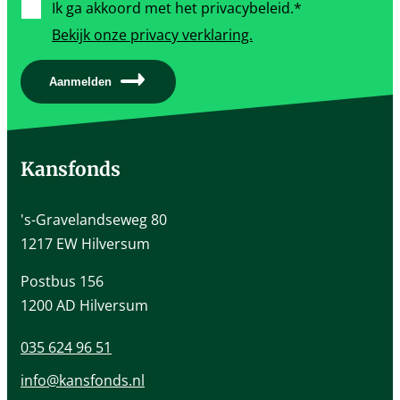
Ik ga akkoord met het privacybeleid.
*
Bekijk onze privacy verklaring.
Aanmelden
Kansfonds
Gegevens
's-Gravelandseweg 80
van
1217 EW Hilversum
Kansfonds
Postbus 156
1200 AD Hilversum
035 624 96 51
info@kansfonds.nl