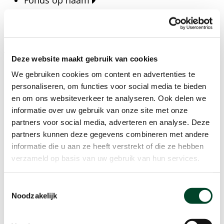
Fonds op naam
Fondsen
Bedrijven
Actueel
Deze website maakt gebruik van cookies
Blijf op de hoogte van het laatste nieuws, verhalen,
We gebruiken cookies om content en advertenties te
publicaties en ontwikkelingen rondom Kansfonds
personaliseren, om functies voor social media te bieden
en onze missie.
en om ons websiteverkeer te analyseren. Ook delen we
informatie over uw gebruik van onze site met onze
Nieuwsberichten
partners voor social media, adverteren en analyse. Deze
Nieuws
partners kunnen deze gegevens combineren met andere
Verhalen
informatie die u aan ze heeft verstrekt of die ze hebben
Beeldbanken
verzameld op basis van uw gebruik van hun services.
Foto's bestaanszekerheid
Foto's dak- en thuisloosheid
Toestemmingsselectie
Agenda
Noodzakelijk
Agenda