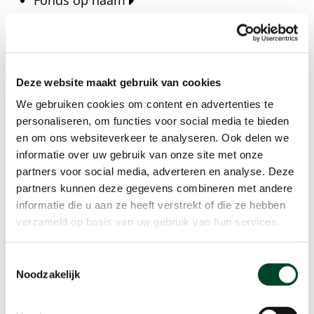
Fonds op naam
Fondsen
Bedrijven
Actueel
Deze website maakt gebruik van cookies
Blijf op de hoogte van het laatste nieuws, verhalen,
We gebruiken cookies om content en advertenties te
publicaties en ontwikkelingen rondom Kansfonds
personaliseren, om functies voor social media te bieden
en onze missie.
en om ons websiteverkeer te analyseren. Ook delen we
informatie over uw gebruik van onze site met onze
Nieuwsberichten
partners voor social media, adverteren en analyse. Deze
Nieuws
partners kunnen deze gegevens combineren met andere
Verhalen
informatie die u aan ze heeft verstrekt of die ze hebben
Beeldbanken
verzameld op basis van uw gebruik van hun services.
Foto's bestaanszekerheid
Foto's dak- en thuisloosheid
Toestemmingsselectie
Agenda
Noodzakelijk
Agenda