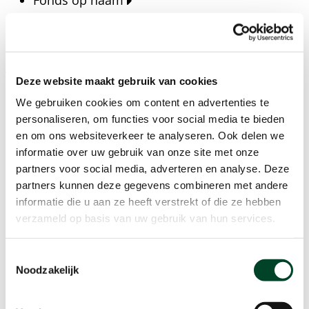
Fonds op naam
Fondsen
Bedrijven
Actueel
Deze website maakt gebruik van cookies
Blijf op de hoogte van het laatste nieuws, verhalen,
We gebruiken cookies om content en advertenties te
publicaties en ontwikkelingen rondom Kansfonds
personaliseren, om functies voor social media te bieden
en onze missie.
en om ons websiteverkeer te analyseren. Ook delen we
informatie over uw gebruik van onze site met onze
Nieuwsberichten
partners voor social media, adverteren en analyse. Deze
Nieuws
partners kunnen deze gegevens combineren met andere
Verhalen
informatie die u aan ze heeft verstrekt of die ze hebben
Beeldbanken
verzameld op basis van uw gebruik van hun services.
Foto's bestaanszekerheid
Foto's dak- en thuisloosheid
Toestemmingsselectie
Agenda
Noodzakelijk
Agenda