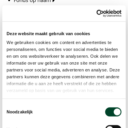
Fonds op naam
Fondsen
Bedrijven
Actueel
Deze website maakt gebruik van cookies
Blijf op de hoogte van het laatste nieuws, verhalen,
We gebruiken cookies om content en advertenties te
publicaties en ontwikkelingen rondom Kansfonds
personaliseren, om functies voor social media te bieden
en onze missie.
en om ons websiteverkeer te analyseren. Ook delen we
informatie over uw gebruik van onze site met onze
Nieuwsberichten
partners voor social media, adverteren en analyse. Deze
Nieuws
partners kunnen deze gegevens combineren met andere
Verhalen
informatie die u aan ze heeft verstrekt of die ze hebben
Beeldbanken
verzameld op basis van uw gebruik van hun services.
Foto's bestaanszekerheid
Foto's dak- en thuisloosheid
Toestemmingsselectie
Agenda
Noodzakelijk
Agenda