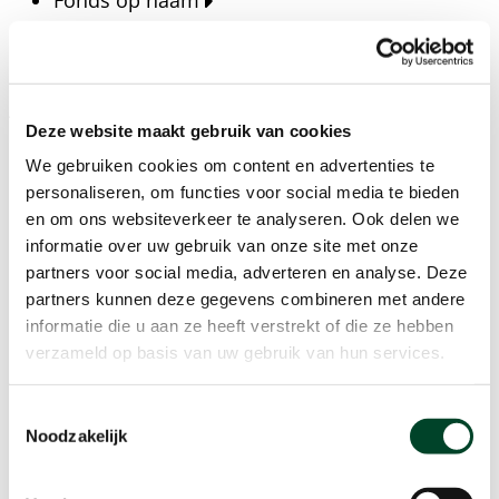
Fonds op naam
Fondsen
Bedrijven
Actueel
Deze website maakt gebruik van cookies
Blijf op de hoogte van het laatste nieuws, verhalen,
We gebruiken cookies om content en advertenties te
publicaties en ontwikkelingen rondom Kansfonds
personaliseren, om functies voor social media te bieden
en onze missie.
en om ons websiteverkeer te analyseren. Ook delen we
informatie over uw gebruik van onze site met onze
Nieuwsberichten
partners voor social media, adverteren en analyse. Deze
Nieuws
partners kunnen deze gegevens combineren met andere
Verhalen
informatie die u aan ze heeft verstrekt of die ze hebben
Beeldbanken
verzameld op basis van uw gebruik van hun services.
Foto's bestaanszekerheid
Foto's dak- en thuisloosheid
Toestemmingsselectie
Agenda
Noodzakelijk
Agenda