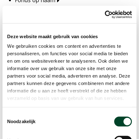
Fonds op naam
Fondsen
Bedrijven
Actueel
Deze website maakt gebruik van cookies
Blijf op de hoogte van het laatste nieuws, verhalen,
We gebruiken cookies om content en advertenties te
publicaties en ontwikkelingen rondom Kansfonds
personaliseren, om functies voor social media te bieden
en onze missie.
en om ons websiteverkeer te analyseren. Ook delen we
informatie over uw gebruik van onze site met onze
Nieuwsberichten
partners voor social media, adverteren en analyse. Deze
Nieuws
partners kunnen deze gegevens combineren met andere
Verhalen
informatie die u aan ze heeft verstrekt of die ze hebben
Beeldbanken
verzameld op basis van uw gebruik van hun services.
Foto's bestaanszekerheid
Foto's dak- en thuisloosheid
Toestemmingsselectie
Agenda
Noodzakelijk
Agenda