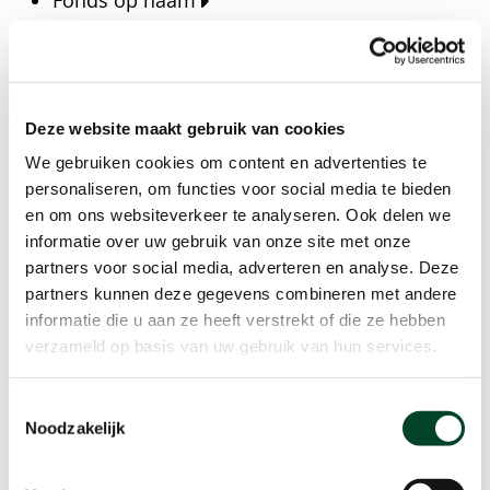
Fonds op naam
Fondsen
Bedrijven
Actueel
Deze website maakt gebruik van cookies
Blijf op de hoogte van het laatste nieuws, verhalen,
We gebruiken cookies om content en advertenties te
publicaties en ontwikkelingen rondom Kansfonds
personaliseren, om functies voor social media te bieden
en onze missie.
en om ons websiteverkeer te analyseren. Ook delen we
informatie over uw gebruik van onze site met onze
Nieuwsberichten
partners voor social media, adverteren en analyse. Deze
Nieuws
partners kunnen deze gegevens combineren met andere
Verhalen
informatie die u aan ze heeft verstrekt of die ze hebben
Beeldbanken
verzameld op basis van uw gebruik van hun services.
Foto's bestaanszekerheid
Foto's dak- en thuisloosheid
Toestemmingsselectie
Agenda
Noodzakelijk
Agenda