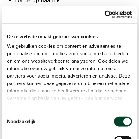
Fonds op naam
Fondsen
Bedrijven
Actueel
Deze website maakt gebruik van cookies
Blijf op de hoogte van het laatste nieuws, verhalen,
We gebruiken cookies om content en advertenties te
publicaties en ontwikkelingen rondom Kansfonds
personaliseren, om functies voor social media te bieden
en onze missie.
en om ons websiteverkeer te analyseren. Ook delen we
informatie over uw gebruik van onze site met onze
Nieuwsberichten
partners voor social media, adverteren en analyse. Deze
Nieuws
partners kunnen deze gegevens combineren met andere
Verhalen
informatie die u aan ze heeft verstrekt of die ze hebben
Beeldbanken
verzameld op basis van uw gebruik van hun services.
Foto's bestaanszekerheid
Foto's dak- en thuisloosheid
Toestemmingsselectie
Agenda
Noodzakelijk
Agenda