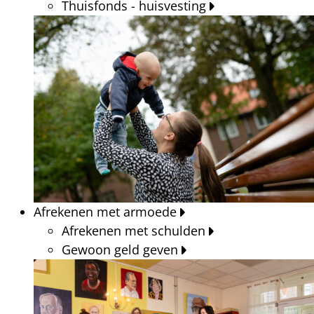
Thuisfonds - huisvesting
Afrekenen met armoede
Afrekenen met schulden
Gewoon geld geven