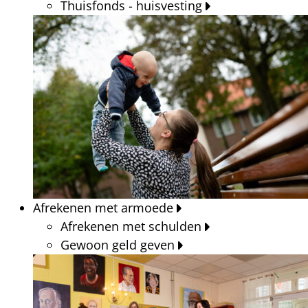
Thuisfonds - huisvesting
Afrekenen met armoede
Afrekenen met schulden
Gewoon geld geven